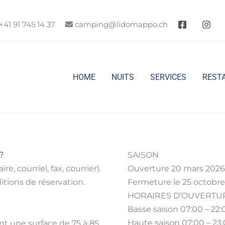
+41 91 745 14 37
camping@lidomappo.ch
HOME
NUITS
SERVICES
REST
?
SAISON
e, courriel, fax, courrier).
Ouverture 20 mars 2026
itions de réservation.
Fermeture le 25 octobr
HORAIRES D’OUVERTU
Basse saison 07:00 – 22:
Haute saison 07:00 – 23
t une surface de 75 à 85