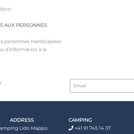
éjour.
ÉS AUX PERSONNES
des personnes handicapées
us d’information à la
Email
N
ADDRESS
CAMPING
amping Lido Mappo
+41 91 745 14 37