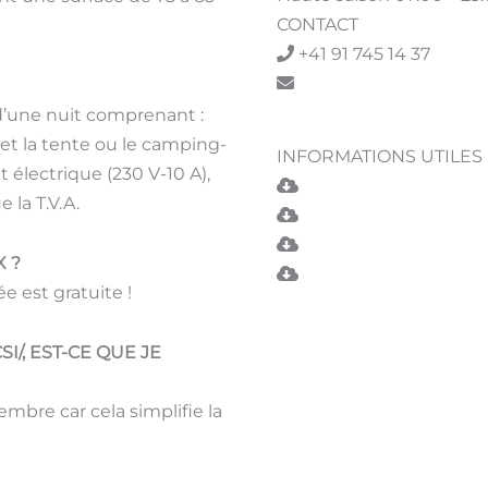
CONTACT
+41 91 745 14 37
camping@lidomappo
 d’une nuit comprenant :
 et la tente ou le camping-
INFORMATIONS UTILES
t électrique (230 V-10 A),
Liste de prix campin
 la T.V.A.
Plan de situation
Règlement du camp
X ?
Conditions de réserv
ée est gratuite !
CONTACTEZ-NOUS SI VO
/, EST-CE QUE JE
ENCORE DES QUESTIONS
Nous vous aiderons volont
mbre car cela simplifie la