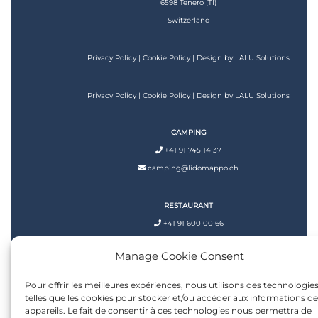
6598 Tenero (TI)
Switzerland
Privacy Policy
|
Cookie Policy
| Design by
LALU Solutions
Privacy Policy
|
Cookie Policy
| Design by
LALU Solutions
CAMPING
+41 91 745 14 37
camping@lidomappo.ch
RESTAURANT
+41 91 600 00 66
restaurant@lidomappo.ch
Manage Cookie Consent
Pour offrir les meilleures expériences, nous utilisons des technologie
telles que les cookies pour stocker et/ou accéder aux informations d
appareils. Le fait de consentir à ces technologies nous permettra de