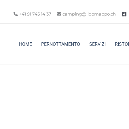
+41 91 745 14 37
camping@lidomappo.ch
HOME
PERNOTTAMENTO
SERVIZI
RISTO