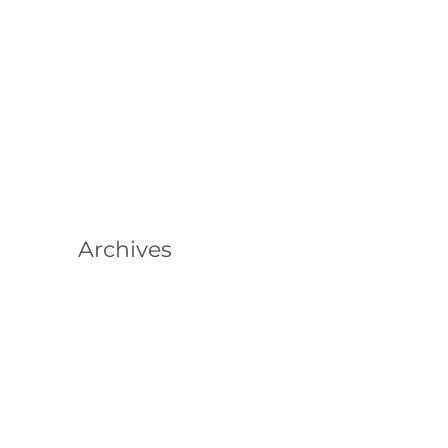
Servizi extra al Campeggio Lido
Mappo: basta lavare i piatti anche
in vacanza!
Miglioramenti alla rete wireless!
Archives
Dicembre 2024
Marzo 2024
Dicembre 2023
Agosto 2023
Luglio 2023