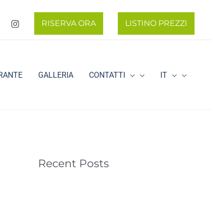
RISERVA ORA
LISTINO PREZZI
RANTE
GALLERIA
CONTATTI
IT
Recent Posts
News 2025
News 03/2024
News 2024