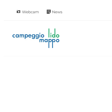
Vai
al
Webcam
News
contenuto
Novità