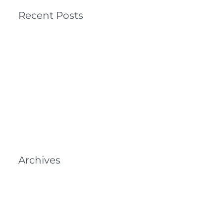
Recent Posts
News 07/2025
News 2025
News 03/2024
News 2024
Extra-Service auf dem Campingplatz Lido Mappo:
kein Geschirrspülen im Urlaub mehr!
Archives
Juli 2025
Dezember 2024
März 2024
Dezember 2023