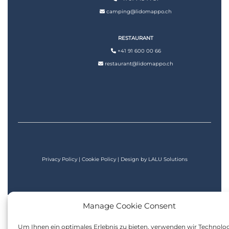
camping@lidomappo.ch
RESTAURANT
+41 91 600 00 66
restaurant@lidomappo.ch
Privacy Policy
|
Cookie Policy
| Design by
LALU Solutions
Manage Cookie Consent
Um Ihnen ein optimales Erlebnis zu bieten, verwenden wir Technolo