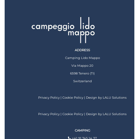
n
n
a
c
h
ADDRESS
:
Camping Lido Mappo
Via Mappo 20
6598 Tenero (TI)
Switzerland
Privacy Policy
|
Cookie Policy
| Design by
LALU Solutions
Privacy Policy
|
Cookie Policy
| Design by
LALU Solutions
CAMPING
+41 91 745 14 37