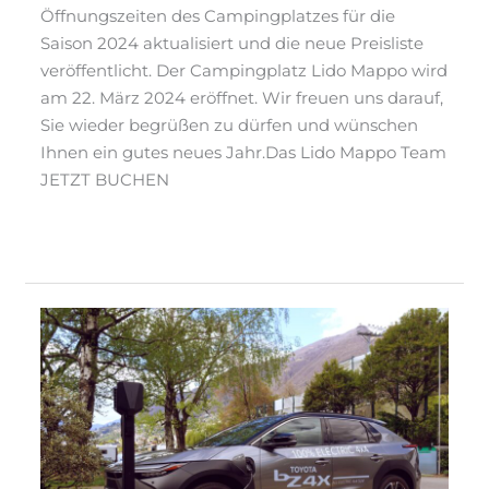
Öffnungszeiten des Campingplatzes für die
Saison 2024 aktualisiert und die neue Preisliste
veröffentlicht. Der Campingplatz Lido Mappo wird
am 22. März 2024 eröffnet. Wir freuen uns darauf,
Sie wieder begrüßen zu dürfen und wünschen
Ihnen ein gutes neues Jahr.Das Lido Mappo Team
JETZT BUCHEN
Read More »
Neue
Ladesäule
für
Elektrofahrzeuge