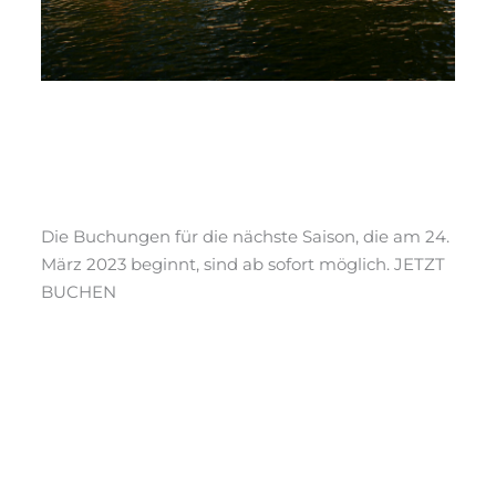
Buchungen für die Saison
2023 geöffnet
News
/ Von
webmaster
Die Buchungen für die nächste Saison, die am 24.
März 2023 beginnt, sind ab sofort möglich. JETZT
BUCHEN
Read More »